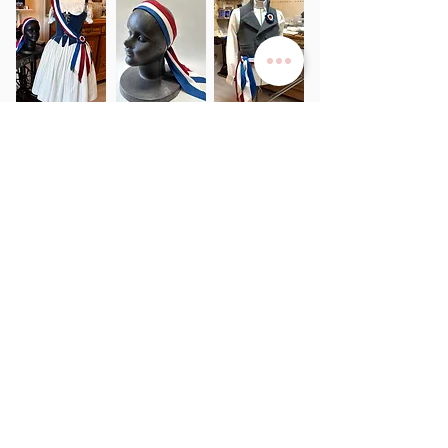
サービス
>
ユキワードローブについて
>
衣装レンタル
>
オーダーメイド
>
リハーサルチュチュ​
当社について
>
​事業概要
>
​プライバシーポリシー
>
ご利用規約
>
よくある質問
>
採寸ガイド