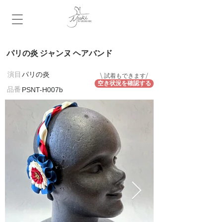
パリの炎 ジャンヌ ヘアバンド
​演目
パリの炎
\ 試着もできます/
空き状況を確認する
​品番
PSNT-H007b