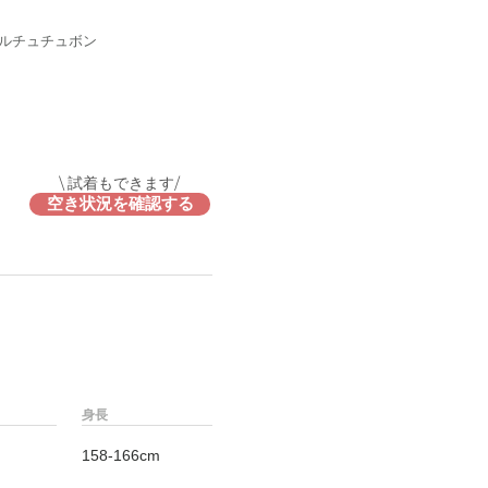
ルチュチュボン
\ 試着もできます/
空き状況を確認する
身長
158-166cm