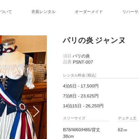
ついて
衣装レンタル
オーダーメイド
リハーサ
パリの炎 ジャンヌ
​演目
パリの炎
​品番
PSNT-007
レンタル料金 (税込)
4泊5日 - 17,500円
7泊8日 - 23,625円
14泊15日 - 26,250円
スリーサイズ
チュチュ丈
B78/W60/H85/背丈
62㎝
38cm