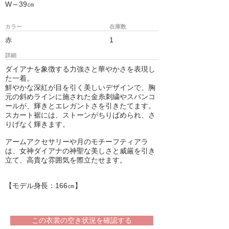
W～39㎝
カラー
在庫数
1
赤
詳細
ダイアナを象徴する力強さと華やかさを表現し
た一着。
鮮やかな深紅が目を引く美しいデザインで、胸
元の斜めラインに施された金糸刺繍やスパンコ
ールが、輝きとエレガントさを引きたてます。
スカート裾には、ストーンがちりばめられ、さ
りげなく輝きます。
アームアクセサリーや月のモチーフティアラ
は、女神ダイアナの神聖な美しさと威厳を引き
立て、高貴な雰囲気を際立たせます。
【モデル身長：166㎝】
この衣裳の空き状況を確認する