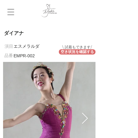
ダイアナ
​演目
エスメラルダ
\ 試着もできます/
空き状況を確認する
​品番
EMPR-002