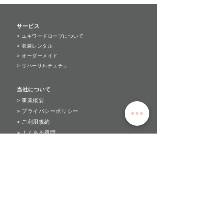
サービス
>
ユキワードローブについて
>
衣装レンタル
>
オーダーメイド
>
リハーサルチュチュ​
当社について
>
​事業概要
>
​プライバシーポリシー
>
ご利用規約
>
よくある質問
>
採寸ガイド
​→ お問い合わせ
→ LINE
☎
043-400-2903