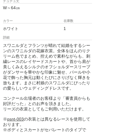
チュチュ丈
W～64㎝
カラー
在庫数
1
ホワイト
詳細
スワニルダとフランツが晴れて結婚をするシー
ンのスワニルダの花嫁衣裳。全体をほんのりク
リーム色でまとめ、控えめで素朴ながらも、刺
繍レースのレイヤードスカートや、首から肩が
美しくみえるシルクのオフショルダースリーブ
がダンサーを華やかな印象に魅せ、パールや小
花で飾った胸元は動くたびにさりげなく輝きを
放ちます。まさに村娘のスワニルダにぴったり
の愛らしいウェディングドレスです。
コンクール出場者のお客様より「審査員からも
好評だった」とのお声を頂きました。
リーズの衣裳としてもご利用いただけます。
※
psnt-003
の衣装とは異なるレースを使用して
おります。
※ボディとスカートがセパレートのタイプで