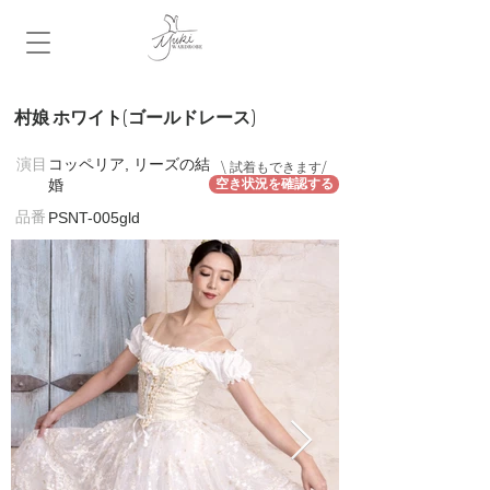
村娘 ホワイト(ゴールドレース)
​演目
コッペリア, リーズの結
\ 試着もできます/
婚
空き状況を確認する
​品番
PSNT-005gld