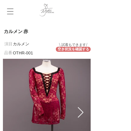
カルメン 赤
​演目
カルメン
\ 試着もできます/
空き状況を確認する
​品番
OTHR-001