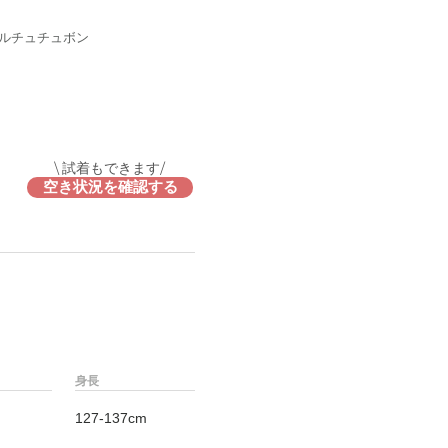
ルチュチュボン
\ 試着もできます/
空き状況を確認する
身長
127-137cm