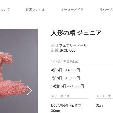
ついて
衣装レンタル
オーダーメイド
リハーサ
人形の精 ジュニア
​演目
フェアリードール
​品番
JRCL-005
レンタル料金 (税込)
4泊5日 - 14,000円
7泊8日 - 18,900円
14泊15日 - 21,000円
スリーサイズ
チュチュ丈
B65/W55/H72/背丈
31㎝
30cm