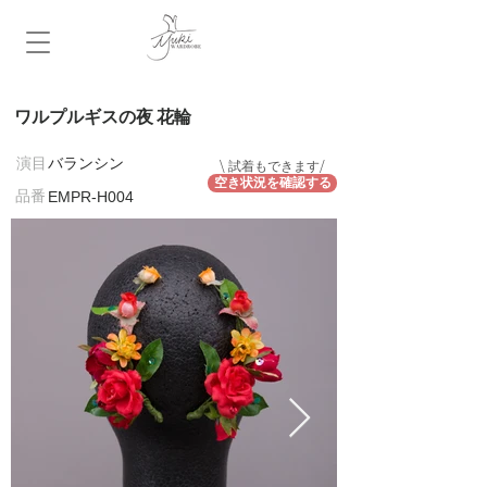
ワルプルギスの夜 花輪
​演目
バランシン
\ 試着もできます/
空き状況を確認する
​品番
EMPR-H004