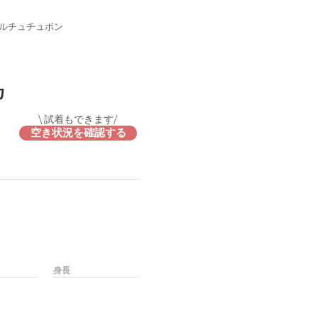
ルチュチュボン
カ
\ 試着もできます/
空き状況を確認する
身長