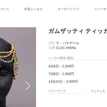
ついて
衣装レンタル
オーダーメイド
リハーサ
ガムザッティ ティッ
​演目
ラ・バヤデール
​品番
CLSC-H009a
レンタル料金 (税込)
4泊5日 - 2,500円
7泊8日 - 2,800円
14泊15日 - 3,000円
スリーサイズ
チュチュ丈