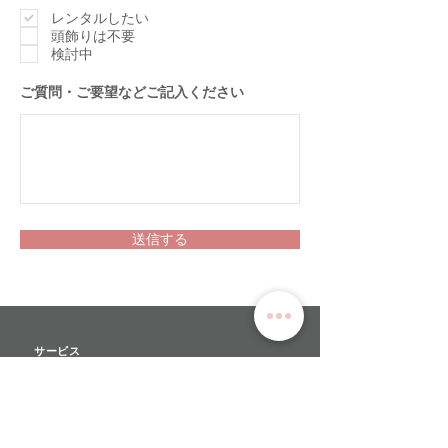
須
項
レンタルしたい
目
頭飾りは不要
検討中
​ご質問・ご要望などご記入ください
送信する
サービス
>
ユキワードローブについて
>
衣装レンタル
>
オーダーメイド
>
リハーサルチュチュ​