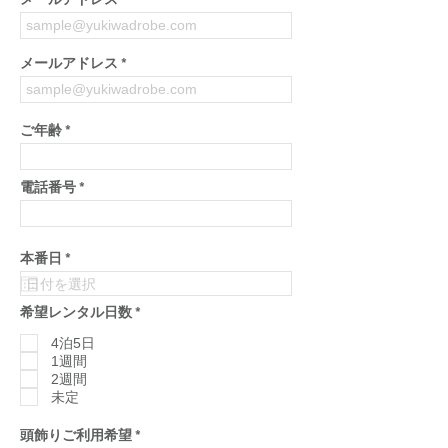
メールアドレス
メールアドレス
ご年齢
電話番号
r
本番日
*
e
q
u
必
希望レンタル日数
*
i
須
r
項
4泊5日
e
目
d
1週間
2週間
未定
必
頭飾りご利用希望
*