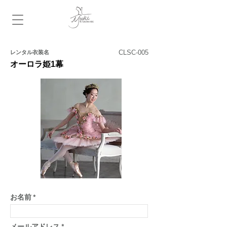
​レンタル衣装名
お名前