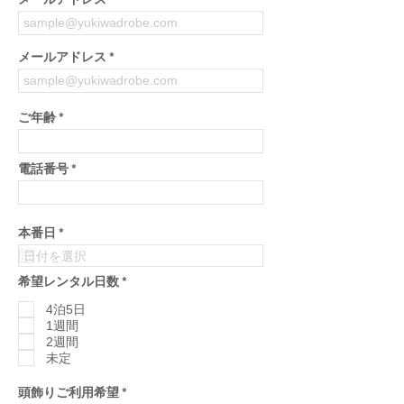
メールアドレス
メールアドレス
ご年齢
電話番号
r
本番日
*
e
q
u
必
希望レンタル日数
*
i
須
r
項
4泊5日
e
目
d
1週間
2週間
未定
必
頭飾りご利用希望
*