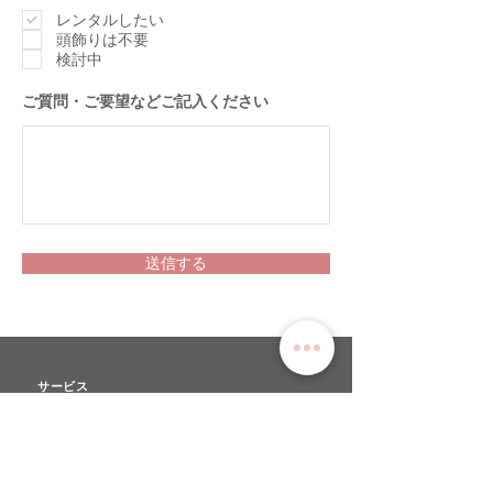
須
項
レンタルしたい
目
頭飾りは不要
検討中
​ご質問・ご要望などご記入ください
送信する
サービス
>
ユキワードローブについて
>
衣装レンタル
>
オーダーメイド
>
リハーサルチュチュ​