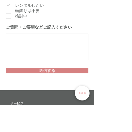
須
項
レンタルしたい
目
頭飾りは不要
検討中
​ご質問・ご要望などご記入ください
送信する
サービス
>
ユキワードローブについて
>
衣装レンタル
>
オーダーメイド
>
リハーサルチュチュ​