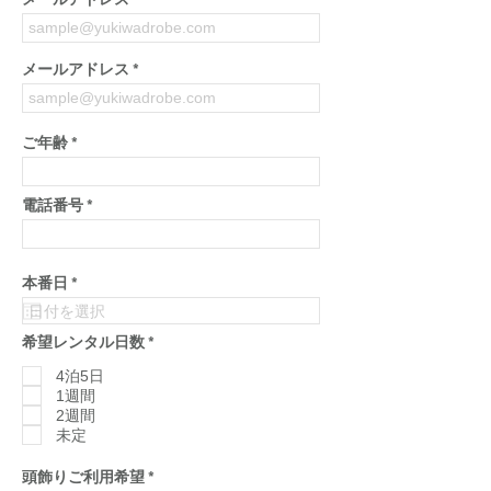
メールアドレス
メールアドレス
ご年齢
電話番号
r
本番日
*
e
q
u
必
希望レンタル日数
*
i
須
r
項
4泊5日
e
目
d
1週間
2週間
未定
必
頭飾りご利用希望
*