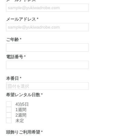
メールアドレス
メールアドレス
ご年齢
電話番号
r
本番日
*
e
q
u
必
希望レンタル日数
*
i
須
r
項
4泊5日
e
目
d
1週間
2週間
未定
必
頭飾りご利用希望
*