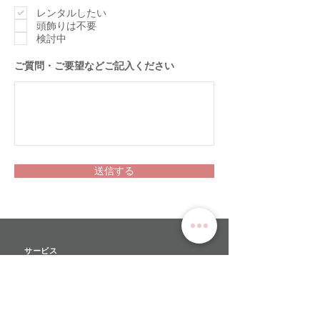
須
項
レンタルしたい
目
頭飾りは不要
検討中
​ご質問・ご要望などご記入ください
送信する
サービス
>
ユキワードローブについて
>
衣装レンタル
>
オーダーメイド
>
リハーサルチュチュ​