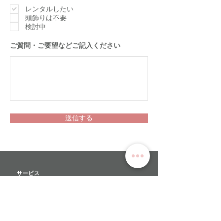
須
項
レンタルしたい
目
頭飾りは不要
検討中
​ご質問・ご要望などご記入ください
送信する
サービス
>
ユキワードローブについて
>
衣装レンタル
>
オーダーメイド
>
リハーサルチュチュ​