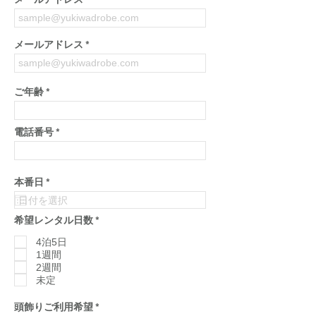
メールアドレス
メールアドレス
ご年齢
電話番号
r
本番日
*
e
q
u
必
希望レンタル日数
*
i
須
r
項
4泊5日
e
目
d
1週間
2週間
未定
必
頭飾りご利用希望
*