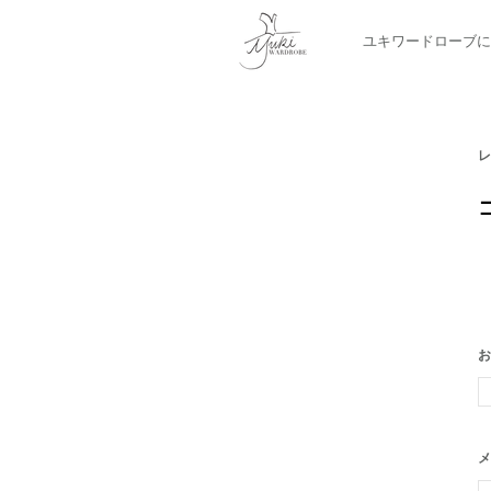
ユキワードローブに
​
お
メ