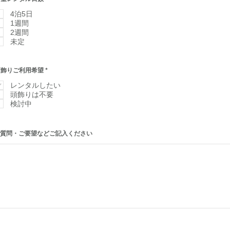
須
項
4泊5日
目
1週間
2週間
未定
必
頭飾りご利用希望
*
須
項
レンタルしたい
目
頭飾りは不要
検討中
ご質問・ご要望などご記入ください