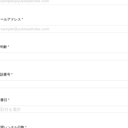
メールアドレス
年齢
話番号
r
本番日
*
e
q
u
i
r
e
d
必
希望レンタル日数
*