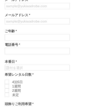
メールアドレス
メールアドレス
ご年齢
電話番号
r
本番日
*
e
q
u
必
希望レンタル日数
*
i
須
r
項
4泊5日
e
目
d
1週間
2週間
未定
必
頭飾りご利用希望
*