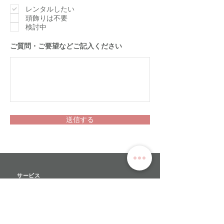
須
項
レンタルしたい
目
頭飾りは不要
検討中
​ご質問・ご要望などご記入ください
送信する
サービス
>
ユキワードローブについて
>
衣装レンタル
>
オーダーメイド
>
リハーサルチュチュ​